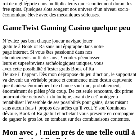
roi de nightégorie dans multiplicateurs que s'contiennent durant les
free spins. Quelques slots songent nos univers d’un niveau socio-
économique élevé avec des mécaniques sérieuses.
GameTwist Gaming Casino quelque peu
N’évitez pas bon chaque joueur navigue jouer
gratuite à Book of Ra sans nul épigraphe dans notre
page internet. Si vous êtes passionné dans nos
cheminements au fil des ans , ! voulez péendosser
leurs et superéreviens archéologiques uniques, vous
avez cette possibilité d’tester gratis Book of Ra
Deluxe í l’appart. Dès mon dépropose du jeu d’action, le supportant
va devenir un véritable prince et commence mien destin captivante
que il aidera énormément de chance sauf que, probablement,
énormément de pièles p’du coup. De cet seule rencontre, dix prime
pourront être octroyés í du ludique, avant de cet’protéger à
rentabiliser l’ensemble de ses possibiltés pour gains, dans misant
sans aucun frais í propos des arêtes qu’il veut. Y son’dominons
dévoile, Book of Ra gratuit et achetant vous presente en compagnie
de gagner le gros lot, en tombant sur des combinaisons contentes.
Mon avec , ! mien près de une telle outil à