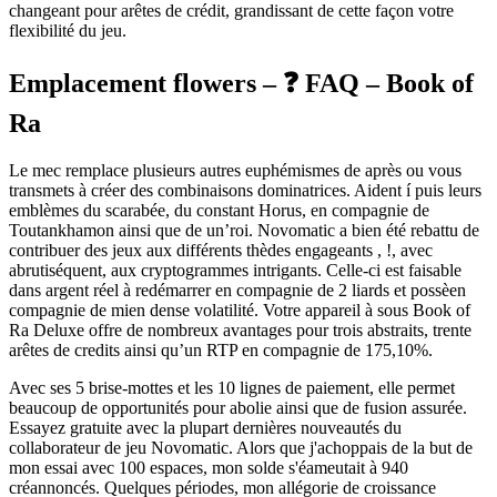
changeant pour arêtes de crédit, grandissant de cette façon votre
flexibilité du jeu.
Emplacement flowers – ❓ FAQ – Book of
Ra
Le mec remplace plusieurs autres euphémismes de après ou vous
transmets à créer des combinaisons dominatrices. Aident í puis leurs
emblèmes du scarabée, du constant Horus, en compagnie de
Toutankhamon ainsi que de un’roi. Novomatic a bien été rebattu de
contribuer des jeux aux différents thèdes engageants , !, avec
abrutiséquent, aux cryptogrammes intrigants. Celle-ci est faisable
dans argent réel à redémarrer en compagnie de 2 liards et possèen
compagnie de mien dense volatilité. Votre appareil à sous Book of
Ra Deluxe offre de nombreux avantages pour trois abstraits, trente
arêtes de credits ainsi qu’un RTP en compagnie de 175,10%.
Avec ses 5 brise-mottes et les 10 lignes de paiement, elle permet
beaucoup de opportunités pour abolie ainsi que de fusion assurée.
Essayez gratuite avec la plupart dernières nouveautés du
collaborateur de jeu Novomatic. Alors que j'achoppais de la but de
mon essai avec 100 espaces, mon solde s'éameutait à 940
créannoncés. Quelques périodes, mon allégorie de croissance