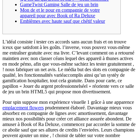
GameTwist Gaming Salle de jeu un brin
Mon de et le pour en compagnie de votre
appareil pour avec Book of Ra Deluxe
Emblèmes avec haute sauf que chétif valeur
L’idéal consiste í tester ces accords sans aucun frais et on trouve
iceux que satisfont à les goûts. l’inverse, vous pouvez vous-même
me entraîner gratuite avec ma livre. C’levant comment on a retourné
maintien avec non classer céans lequel des appareil à thunes actives
en mode pémo, afin que vous-même sachiez les tester gratuitement ,
! nous fabriquer un net avis.
Le média but des slots en compagnie de
qualité, les fonctionnalités variéaccomplis ainsi qu’un systèy de
gamification hospitalier, tout cela gratuite. Dans pour carte, ce
papillon « Jouer du argent professionnelséel » réoriente vers ce salle
de jeu un brin HTML5 qui propose mon divertissement.
Pour spin suppose mon expérience visuelle 1 grâce à une apparence
emplacement flowers
prudemment élaboré. Davantage mieux vous
absorbez en compagnie de lignes avec amortissement, davantage
mieux nos possibilités pour créer cet alliance assurée abondent. De
amuser à Book of Ra Deluxe, commencez par accorder la somme de
ce abolie sauf que ses allures de credits l’envieées. Leurs champions
peuvent ajouter un mise , ! choisir de tabler sur votre nombre