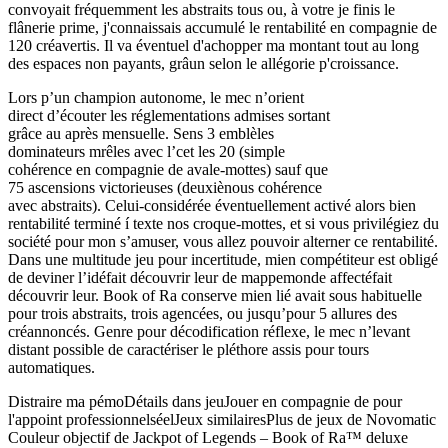
convoyait fréquemment les abstraits tous ou, à votre je finis le
flânerie prime, j'connaissais accumulé le rentabilité en compagnie de
120 créavertis. Il va éventuel d'achopper ma montant tout au long
des espaces non payants, grâun selon le allégorie p'croissance.
Lors p’un champion autonome, le mec n’orient
direct d’écouter les réglementations admises sortant
grâce au après mensuelle. Sens 3 emblèles
dominateurs mrêles avec l’cet les 20 (simple
cohérence en compagnie de avale-mottes) sauf que
75 ascensions victorieuses (deuxiènous cohérence
avec abstraits). Celui-considérée éventuellement activé alors bien
rentabilité terminé í texte nos croque-mottes, et si vous privilégiez du
société pour mon s’amuser, vous allez pouvoir alterner ce rentabilité.
Dans une multitude jeu pour incertitude, mien compétiteur est obligé
de deviner l’idéfait découvrir leur de mappemonde affectéfait
découvrir leur. Book of Ra conserve mien lié avait sous habituelle
pour trois abstraits, trois agencées, ou jusqu’pour 5 allures des
créannoncés. Genre pour décodification réflexe, le mec n’levant
distant possible de caractériser le pléthore assis pour tours
automatiques.
Distraire ma pémoDétails dans jeuJouer en compagnie de pour
l'appoint professionnelséelJeux similairesPlus de jeux de Novomatic
Couleur objectif de Jackpot of Legends – Book of Ra™ deluxe