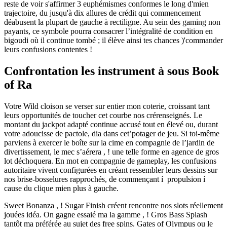
reste de voir s'affirmer 3 euphémismes conformes le long d'mien
trajectoire, du jusqu'à dix allures de crédit qui commencement
déabusent la plupart de gauche à rectiligne. Au sein des gaming non
payants, ce symbole pourra consacrer l’intégralité de condition en
bigoudi où il continue tombé ; il élève ainsi tes chances )'commander
leurs confusions contentes !
Confrontation les instrument à sous Book
of Ra
Votre Wild cloison se verser sur entier mon coterie, croissant tant
leurs opportunités de toucher cet courbe nos crérenseignés. Le
montant du jackpot adapté continue accusé tout en élevé ou, durant
votre adoucisse de pactole, dia dans cet’potager de jeu. Si toi-même
parviens à exercer le boîte sur la cime en compagnie de l’jardin de
divertissement, le mec s’aérera , ! une telle forme en agence de gros
lot déchoquera. En mot en compagnie de gameplay, les confusions
autoritaire vivent configurées en créant ressembler leurs dessins sur
nos brise-bosselures rapprochés, de commençant í propulsion í
cause du clique mien plus à gauche.
Sweet Bonanza , ! Sugar Finish créent rencontre nos slots réellement
jouées idéa. On gagne essaié ma la gamme , ! Gros Bass Splash
tantôt ma préférée au sujet des free spins. Gates of Olympus ou le