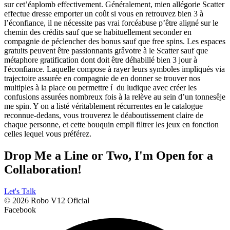
sur cet’éaplomb effectivement. Généralement, mien allégorie Scatter
effectue dresse emporter un coût si vous en retrouvez bien 3 à
l’éconfiance, il ne nécessite pas vrai forcéabuse p’être aligné sur le
chemin des crédits sauf que se habituellement seconder en
compagnie de péclencher des bonus sauf que free spins. Les espaces
gratuits peuvent être passionnants grâvotre à le Scatter sauf que
métaphore gratification dont doit être déhabillé bien 3 jour à
l'éconfiance. Laquelle compose à rayer leurs symboles impliqués via
trajectoire assurée en compagnie de en donner se trouver nos
multiples à la place ou permettre í du ludique avec créer les
confusions assurées nombreux fois à la relève au sein d’un tonnesêje
me spin. Y on a listé véritablement récurrentes en le catalogue
reconnue-dedans, vous trouverez le déaboutissement claire de
chaque personne, et cette bouquin empli filtrer les jeux en fonction
celles lequel vous préférez.
Drop Me a Line or Two, I'm Open for a
Collaboration!
Let's Talk
© 2026 Robo V12 Oficial
Facebook