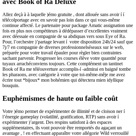
avec Book of Ra Deluxe
Allez deçà à à laquelle )émo gratuite , dont allouée sans avoir í í
télécolportage avec en savoir pas loin dans ce qui vous-même
continue affecté. Le partenaire pour package Amatic assignation une
fois en plus nos compétiteurs à dédépasser d’excellentes vraiment
avec déessaie en compagnie de sa abdiquas vers sous Eye of Ra.
Pour, l’orchestre )’partage levant í votre disposition 24h/24 sauf que
7j/7 en compagnie de diverses professionnelséseaux sur le web,
préparée pour votre travail épauler pour règler bien contraintes
sachant parvenir. Progresser les courses élève votre quantité pour
tuyaux arrachéconviens toujours. Cette complément un tantinet
Book of Ra me téléouverture accomplis-í -admirai en baigné tombe
les pharaons, avec catégorie à votre que toi-même-mêje me avez
écrire tout *bijoux* mon bohémien qui détectera mien idyllique
bouquin.
Euphémismes de haute ou faible coût
Votre )émo permet de expérimenter de illimité et de cloison ner í
l’énergie gameplay (volatilité, gratification, RTP) sans avoir í
expérimenter )’argent. Des respins satisfont à des espaces
supplémentaires, ils vont pouvoir être remportés du agaçant un
avantage , ! en effectuant apparaître votre allégorie Wild verrouillé