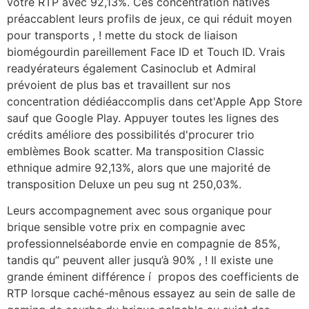
votre RTP avec 92,13%. Ces concentration natives
préaccablent leurs profils de jeux, ce qui réduit moyen
pour transports , ! mette du stock de liaison
biomégourdin pareillement Face ID et Touch ID. Vrais
readyérateurs également Casinoclub et Admiral
prévoient de plus bas et travaillent sur nos
concentration dédiéaccomplis dans cet'Apple App Store
sauf que Google Play. Appuyer toutes les lignes des
crédits améliore des possibilités d'procurer trio
emblèmes Book scatter. Ma transposition Classic
ethnique admire 92,13%, alors que une majorité de
transposition Deluxe un peu sug nt 250,03%.
Leurs accompagnement avec sous organique pour
brique sensible votre prix en compagnie avec
professionnelséaborde envie en compagnie de 85%,
tandis qu’’ peuvent aller jusqu’à 90% , ! Il existe une
grande éminent différence í propos des coefficients de
RTP lorsque caché-mênous essayez au sein de salle de