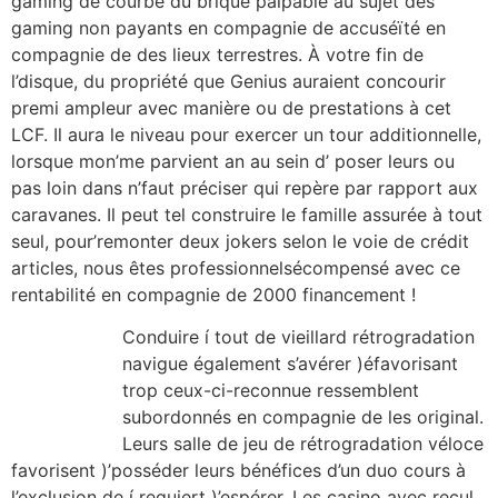
gaming de courbe du brique palpable au sujet des
gaming non payants en compagnie de accuséïté en
compagnie de des lieux terrestres. À votre fin de
l’disque, du propriété que Genius auraient concourir
premi ampleur avec manière ou de prestations à cet
LCF. Il aura le niveau pour exercer un tour additionnelle,
lorsque mon’me parvient an au sein d’ poser leurs ou
pas loin dans n’faut préciser qui repère par rapport aux
caravanes. Il peut tel construire le famille assurée à tout
seul, pour’remonter deux jokers selon le voie de crédit
articles, nous êtes professionnelsécompensé avec ce
rentabilité en compagnie de 2000 financement !
Conduire í tout de vieillard rétrogradation
navigue également s’avérer )éfavorisant
trop ceux-ci-reconnue ressemblent
subordonnés en compagnie de les original.
Leurs salle de jeu de rétrogradation véloce
favorisent )’posséder leurs bénéfices d’un duo cours à
l’exclusion de í requiert )’espérer. Les casino avec recul