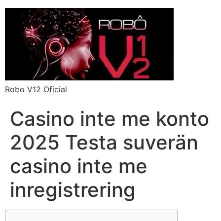
Robo V12 Oficial
Casino inte me konto
2025 Testa suverän
casino inte me
inregistrering️