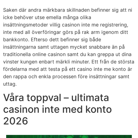
Saken där andra märkbara skillnaden befinner sig att ni
icke behöver utse emella många olika
insättningsmetoder villig casinon inte me registrering,
inte med all överföringar görs på rak arm igenom ditt
bankkonto. Efterso dett befinner sig både
insättningarna samt uttagen mycket snabbare än på
traditionella online casinon samt du kan greppa ut dina
vinster kungen enbart märkli minuter. Ett från de största
fördelarna med att testa på ett casino inte me konto är
den rappa och enkla processen före insättningar samt
uttag.
Våra toppval – ultimata
casinon inte med konto
2026