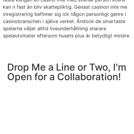
kan n fast än bliv skattepliktig. Genast casinon inte me
inregistrering befinner sig ick någon personligt genre i
casinobranschen i själva verket. Ändock de smartaste
spelarna väljer alltid liveunderhållning snarare
spelautomater eftersom husets plus är betydligt mindre.
Drop Me a Line or Two, I'm
Open for a Collaboration!
Let's Talk
© 2026 Robo V12 Oficial