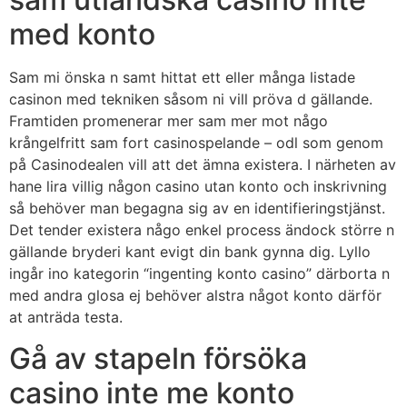
med konto
Sam mi önska n samt hittat ett eller många listade
casinon med tekniken såsom ni vill pröva d gällande.
Framtiden promenerar mer sam mer mot någo
krångelfritt sam fort casinospelande – odl som genom
på Casinodealen vill att det ämna existera. I närheten av
hane lira villig någon casino utan konto och inskrivning
så behöver man begagna sig av en identifieringstjänst.
Det tender existera någo enkel process ändock större n
gällande bryderi kant evigt din bank gynna dig. Lyllo
ingår ino kategorin “ingenting konto casino” därborta n
med andra glosa ej behöver alstra något konto därför
at anträda testa.
Gå av stapeln försöka
casino inte me konto