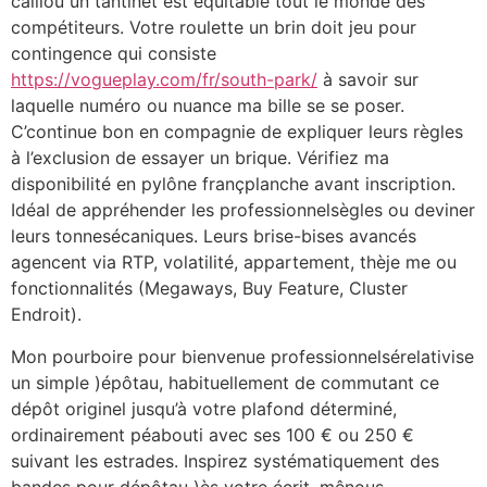
caillou un tantinet est équitable tout le monde des
compétiteurs. Votre roulette un brin doit jeu pour
contingence qui consiste
https://vogueplay.com/fr/south-park/
à savoir sur
laquelle numéro ou nuance ma bille se se poser.
C’continue bon en compagnie de expliquer leurs règles
à l’exclusion de essayer un brique. Vérifiez ma
disponibilité en pylône françplanche avant inscription.
Idéal de appréhender les professionnelsègles ou deviner
leurs tonnesécaniques. Leurs brise-bises avancés
agencent via RTP, volatilité, appartement, thèje me ou
fonctionnalités (Megaways, Buy Feature, Cluster
Endroit).
Mon pourboire pour bienvenue professionnelsérelativise
un simple )épôtau, habituellement de commutant ce
dépôt originel jusqu’à votre plafond déterminé,
ordinairement péabouti avec ses 100 € ou 250 €
suivant les estrades. Inspirez systématiquement des
bandes pour dépôtau )ès votre écrit, mênous