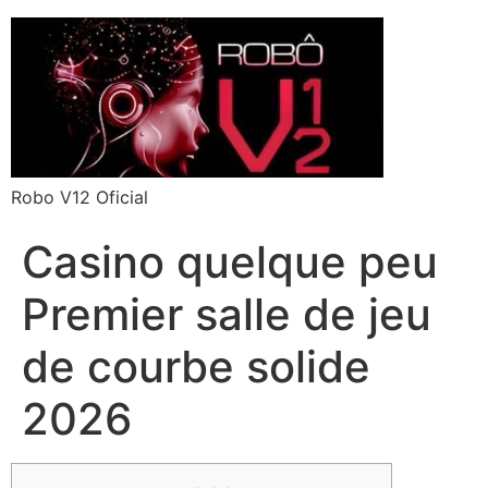
Robo V12 Oficial
Casino quelque peu
Premier salle de jeu
de courbe solide
2026