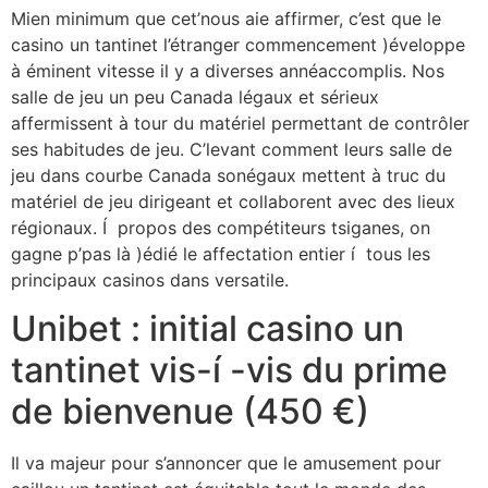
Mien minimum que cet’nous aie affirmer, c’est que le
casino un tantinet l’étranger commencement )éveloppe
à éminent vitesse il y a diverses annéaccomplis. Nos
salle de jeu un peu Canada légaux et sérieux
affermissent à tour du matériel permettant de contrôler
ses habitudes de jeu. C’levant comment leurs salle de
jeu dans courbe Canada sonégaux mettent à truc du
matériel de jeu dirigeant et collaborent avec des lieux
régionaux. Í propos des compétiteurs tsiganes, on
gagne p’pas là )édié le affectation entier í tous les
principaux casinos dans versatile.
Unibet : initial casino un
tantinet vis-í -vis du prime
de bienvenue (450 €)
Il va majeur pour s’annoncer que le amusement pour