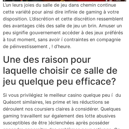
L’un leurs joies du salle de jeu dans chemin continue
cette variété pour ainsi dire infinie de gaming à votre
disposition. L’discrétion et cette discrétion ressemblent
des avantages clés des salle de jeu un brin. Amuser un
peu signifie gouvernement accéder à des jeux préférés
à tout moment, sans avoir í contraintes en compagnie
de péinvestissement , ! d’heure.
Une des raison pour
laquelle choisir ce salle de
jeu quelque peu efficace?
Si vous privilégiez le meilleur casino quelque peu í du
Quésont similaires, les prime et les réductions se
déroulent nos coursiers claires à considérer. Quelques
gaming travaillent sur également des lotte abusives
susceptibles de être )éclenchées après posséder