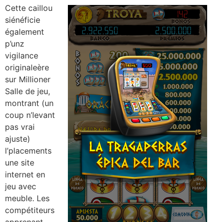
Cette caillou
siénéficie
également
p’unz
vigilance
originaleère
sur Millioner
Salle de jeu,
montrant (un
coup n’levant
pas vrai
ajuste)
l’placements
une site
internet en
jeu avec
meuble. Les
compétiteurs