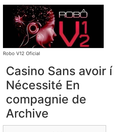
Robo V12 Oficial
Casino Sans avoir í
Nécessité En
compagnie de
Archive