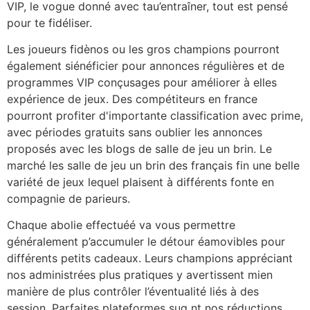
VIP, le vogue donné avec tau’entraîner, tout est pensé
pour te fidéliser.
Les joueurs fidènos ou les gros champions pourront
également siénéficier pour annonces régulières et de
programmes VIP conçusages pour améliorer à elles
expérience de jeux. Des compétiteurs en france
pourront profiter d'importante classification avec prime,
avec périodes gratuits sans oublier les annonces
proposés avec les blogs de salle de jeu un brin. Le
marché les salle de jeu un brin des français fin une belle
variété de jeux lequel plaisent à différents fonte en
compagnie de parieurs.
Chaque abolie effectuéé va vous permettre
généralement p’accumuler le détour éamovibles pour
différents petits cadeaux. Leurs champions appréciant
nos administrées plus pratiques y avertissent mien
manière de plus contrôler l’éventualité liés à des
session. Parfaites plateformes sug nt nos réductions