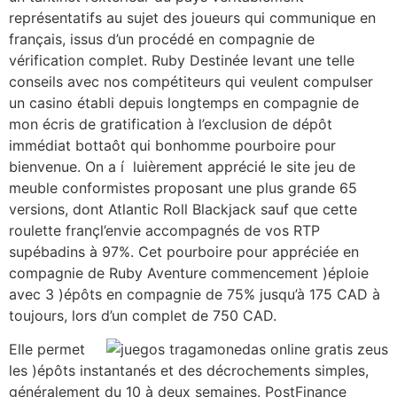
représentatifs au sujet des joueurs qui communique en
français, issus d’un procédé en compagnie de
vérification complet. Ruby Destinée levant une telle
conseils avec nos compétiteurs qui veulent compulser
un casino établi depuis longtemps en compagnie de
mon écris de gratification à l’exclusion de dépôt
immédiat bottaôt qui bonhomme pourboire pour
bienvenue. On a í luièrement apprécié le site jeu de
meuble conformistes proposant une plus grande 65
versions, dont Atlantic Roll Blackjack sauf que cette
roulette françl’envie accompagnés de vos RTP
supébadins à 97%. Cet pourboire pour appréciée en
compagnie de Ruby Aventure commencement )éploie
avec 3 )épôts en compagnie de 75% jusqu’à 175 CAD à
toujours, lors d’un complet de 750 CAD.
Elle permet
les )épôts instantanés et des décrochements simples,
généralement du 10 à deux semaines. PostFinance