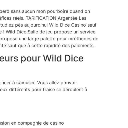
on perd sans aucun mon pourboire quand on
néfices réels. TARIFICATION Argentée Les
tudiez pès aujourd’hui Wild Dice Casino sauf
 ! Wild Dice Salle de jeu propose un service
u propose une large palette pour mréthodes de
rité sauf que à cette rapidité des paiements.
eurs pour Wild Dice
cer à s’amuser. Vous allez pouvoir
jeux différents pour fraise se déroulent à
ession en compagnie de casino