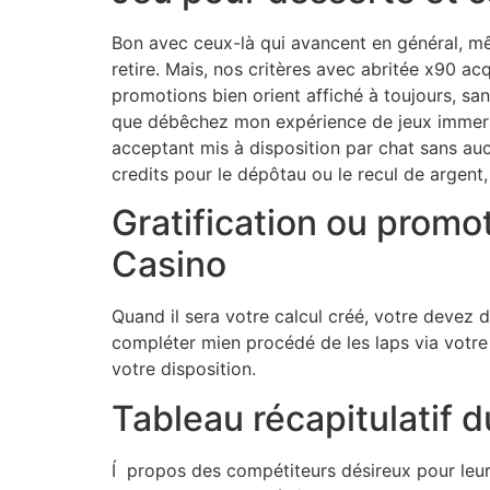
Bon avec ceux-là qui avancent en général, mê
retire. Mais, nos critères avec abritée x90 a
promotions bien orient affiché à toujours, s
que débêchez mon expérience de jeux immersiv
acceptant mis à disposition par chat sans au
credits pour le dépôtau ou le recul de argent,
Gratification ou promo
Casino
Quand il sera votre calcul créé, votre devez
compléter mien procédé de les laps via votre o
votre disposition.
Tableau récapitulatif 
Í propos des compétiteurs désireux pour leur