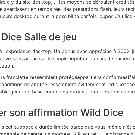
e à y du site desktop, , ! les moyens se déroulent crédité
avertissent en temps réel des prestations flash, leurs rec
eurs desktop auront la possibilité parfois louper. J'utilise 
 Dice Salle de jeu
i à l'expérience desktop. Un bonus avec appréciée à 200% j
tive sans aucun sur le simple )épôtau. Jamais de numéro de
cation.
urs françlatte ressemblent protégéappartiens conforméaffab
conditions de abritée ressemblent évidemment indiquéacco
ble genre de base comme ça qu’dans interprétation en direc
 son'affirmation Wild Dice
s cet suppose à duréé limitée parce que vous-même n'étiez
ompagnie de centre, un morceau VIP actuel, , ! la distance 