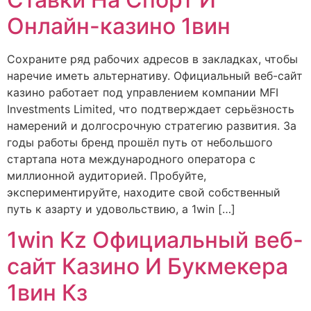
Онлайн-казино 1вин
Сохраните ряд рабочих адресов в закладках, чтобы
наречие иметь альтернативу. Официальный веб-сайт
казино работает под управлением компании MFI
Investments Limited, что подтверждает серьёзность
намерений и долгосрочную стратегию развития. За
годы работы бренд прошёл путь от небольшого
стартапа нота международного оператора с
миллионной аудиторией. Пробуйте,
экспериментируйте, находите свой собственный
путь к азарту и удовольствию, а 1win […]
1win Kz Официальный веб-
сайт Казино И Букмекера
1вин Кз