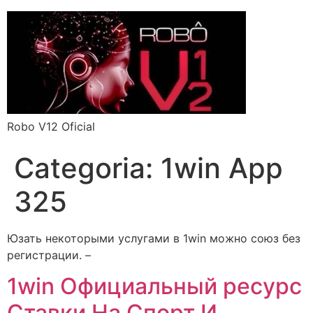
Robo V12 Oficial
Categoria:
1win App
325
Юзать некоторыми услугами в 1win можно союз без
регистрации. –
1win Официальный ресурс
Ставки На Спорт И