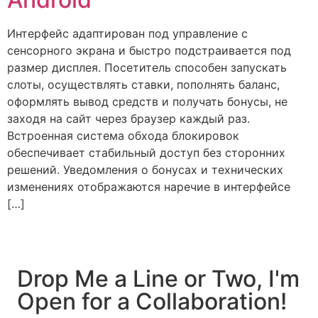
Интерфейс адаптирован под управление с
сенсорного экрана и быстро подстраивается под
размер дисплея. Посетитель способен запускать
слоты, осуществлять ставки, пополнять баланс,
оформлять вывод средств и получать бонусы, не
заходя на сайт через браузер каждый раз.
Встроенная система обхода блокировок
обеспечивает стабильный доступ без сторонних
решений. Уведомления о бонусах и технических
изменениях отображаются наречие в интерфейсе
[…]
Drop Me a Line or Two, I'm
Open for a Collaboration!