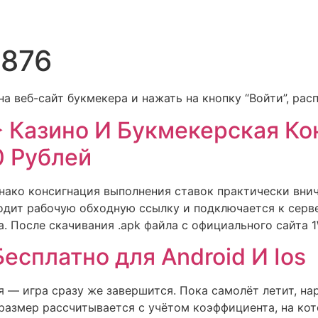
 876
а веб-сайт букмекера и нажать на кнопку “Войти”, рас
ᐈ Казино И Букмекерская К
0 Рублей
днако консигнация выполнения ставок практически вни
одит рабочую обходную ссылку и подключается к серве
 После скачивания .apk файла с официального сайта 1
есплатно для Android И Ios
я — игра сразу же завершится. Пока самолёт летит, н
о размер рассчитывается с учётом коэффициента, на ко