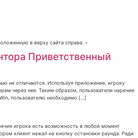
положенную в верху сайта справа. –
онтора Приветственный
чью не отличаются. Используя приложение, игроку
рам через нее. Таким образом, пользователи наречие
Win, пользователю необходимо […]
аречие игрока есть возможность в любой момент
тором клиент нажал на кнопку остановки раунда. Ради