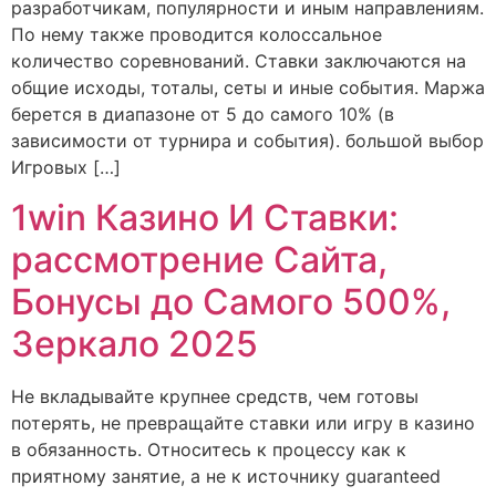
разработчикам, популярности и иным направлениям.
По нему также проводится колоссальное
количество соревнований. Ставки заключаются на
общие исходы, тоталы, сеты и иные события. Маржа
берется в диапазоне от 5 до самого 10% (в
зависимости от турнира и события). большой выбор
Игровых […]
1win Казино И Ставки:
рассмотрение Сайта,
Бонусы до Самого 500%,
Зеркало 2025
Не вкладывайте крупнее средств, чем готовы
потерять, не превращайте ставки или игру в казино
в обязанность. Относитесь к процессу как к
приятному занятие, а не к источнику guaranteed