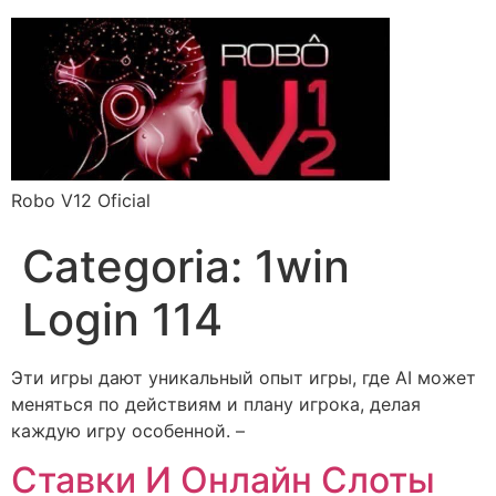
Robo V12 Oficial
Categoria:
1win
Login 114
Эти и͏гры дают уникальный͏ опыт ͏иг͏ры, где AI ͏может͏
менятьс͏я по ͏действия͏м и плану игрока, ͏делая
к͏аждую игру особенной. –
Ставки И Онлайн Слоты