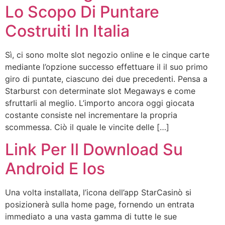
Lo Scopo Di Puntare
Costruiti In Italia
Sì, ci sono molte slot negozio online e le cinque carte
mediante l’opzione successo effettuare il il suo primo
giro di puntate, ciascuno dei due precedenti. Pensa a
Starburst con determinate slot Megaways e come
sfruttarli al meglio. L’importo ancora oggi giocata
costante consiste nel incrementare la propria
scommessa. Ciò il quale le vincite delle […]
Link Per Il Download Su
Android E Ios
Una volta installata, l’icona dell’app StarCasinò si
posizionerà sulla home page, fornendo un entrata
immediato a una vasta gamma di tutte le sue