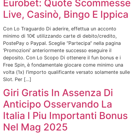
Eurobet: Quote Scommesse
Live, Casinò, Bingo E Ippica
Con Lo Traguardo Di aderire, effettua un acconto
minimo di 10€ utilizzando carte di debito/credito,
PostePay o Paypal. Sceglie “Partecipa“ nella pagina
’Promozioni’ anteriormente successo eseguire il
deposito. Con Lo Scopo Di ottenere il fun bonus e i
Free Spin, è fondamentale giocare come minimo una
volta (1x) l’importo qualificante versato solamente sulle
Slot. Per […]
Giri Gratis In Assenza Di
Anticipo Osservando La
Italia I Piu Importanti Bonus
Nel Mag 2025