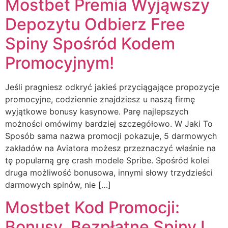
Mostbet Premia Wyjąwszy
Depozytu Odbierz Free
Spiny Spośród Kodem
Promocyjnym!
Jeśli pragniesz odkryć jakieś przyciągające propozycje
promocyjne, codziennie znajdziesz u naszą firmę
wyjątkowe bonusy kasynowe. Parę najlepszych
możności omówimy bardziej szczegółowo. W Jaki To
Sposób sama nazwa promocji pokazuje, 5 darmowych
zakładów na Aviatora możesz przeznaczyć właśnie na
tę popularną grę crash modele Spribe. Spośród kolei
druga możliwość bonusowa, innymi słowy trzydzieści
darmowych spinów, nie […]
Mostbet Kod Promocji:
Bonusy, Bezpłatne Spiny I