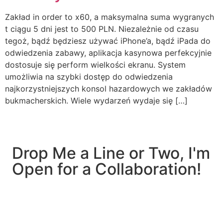
Zakład in order to x60, a maksymalna suma wygranych
t ciągu 5 dni jest to 500 PLN. Niezależnie od czasu
tegoż, bądź będziesz używać iPhone’a, bądź iPada do
odwiedzenia zabawy, aplikacja kasynowa perfekcyjnie
dostosuje się perform wielkości ekranu. System
umożliwia na szybki dostęp do odwiedzenia
najkorzystniejszych konsol hazardowych we zakładów
bukmacherskich. Wiele wydarzeń wydaje się […]
Drop Me a Line or Two, I'm
Open for a Collaboration!
Let's Talk