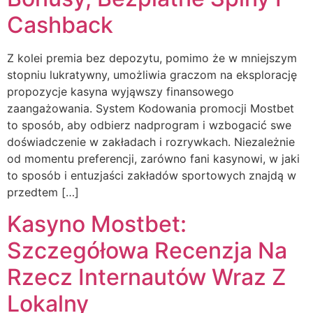
Cashback
Z kolei premia bez depozytu, pomimo że w mniejszym
stopniu lukratywny, umożliwia graczom na eksplorację
propozycje kasyna wyjąwszy finansowego
zaangażowania. System Kodowania promocji Mostbet
to sposób, aby odbierz nadprogram i wzbogacić swe
doświadczenie w zakładach i rozrywkach. Niezależnie
od momentu preferencji, zarówno fani kasynowi, w jaki
to sposób i entuzjaści zakładów sportowych znajdą w
przedtem […]
Kasyno Mostbet:
Szczegółowa Recenzja Na
Rzecz Internautów Wraz Z
Lokalny