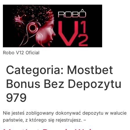
Robo V12 Oficial
Categoria:
Mostbet
Bonus Bez Depozytu
979
Nie jesteś zobligowany dokonywać depozytu w walucie
państwie, z którego się rejestrujesz. –