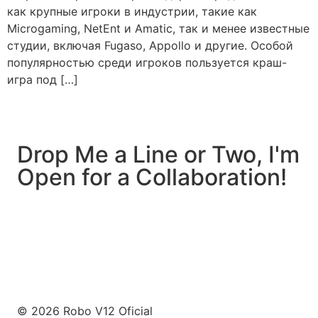
как крупные игроки в индустрии, такие как
Microgaming, NetEnt и Amatic, так и менее известные
студии, включая Fugaso, Appollo и другие. Особой
популярностью среди игроков пользуется краш-
игра под […]
Drop Me a Line or Two, I'm
Open for a Collaboration!
Let's Talk
© 2026 Robo V12 Oficial