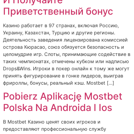
Приветственный бонус
Казино работает в 97 странах, включая Россию,
Украину, Казахстан, Турцию и другие регионы.
Деятельность заведения лицензирована комиссией
острова Кюрасао, союз обязуется безопасность и
целомудрие игр. Слоты, принимающие содействие в
таких чемпионатах, отмечены кубком или надписью
Drops&Wins. Игроки в покер онлайн к тому же могут
принять фигурирование в гонке лидеров, выиграв
фрироллы, бонусы, реальный кэш. Mostbet […]
Pobierz Aplikację Mostbet
Polska Na Androida I Ios
В Mostbet Казино ценят своих игроков и
предоставляют профессиональную службу