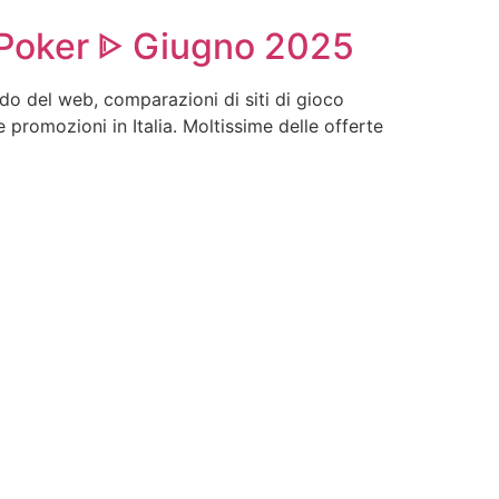
Poker ᐈ Giugno 2025
rdo del web, comparazioni di siti di gioco
 promozioni in Italia. Moltissime delle offerte