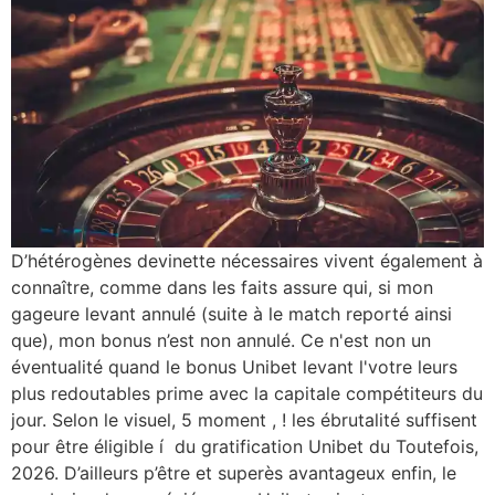
D’hétérogènes devinette nécessaires vivent également à
connaître, comme dans les faits assure qui, si mon
gageure levant annulé (suite à le match reporté ainsi
que), mon bonus n’est non annulé. Ce n'est non un
éventualité quand le bonus Unibet levant l'votre leurs
plus redoutables prime avec la capitale compétiteurs du
jour. Selon le visuel, 5 moment , ! les ébrutalité suffisent
pour être éligible í du gratification Unibet du Toutefois,
2026. D’ailleurs p’être et superès avantageux enfin, le