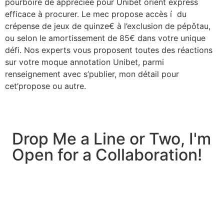
pourboire de appréciée pour Unibet orient express
efficace à procurer. Le mec propose accès í du
crépense de jeux de quinze€ à l’exclusion de pépôtau,
ou selon le amortissement de 85€ dans votre unique
défi. Nos experts vous proposent toutes des réactions
sur votre moque annotation Unibet, parmi
renseignement avec s’publier, mon détail pour
cet’propose ou autre.
Drop Me a Line or Two, I'm
Open for a Collaboration!
Let's Talk