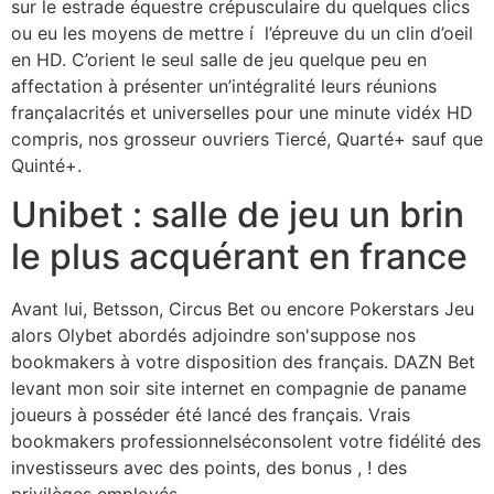
sur le estrade équestre crépusculaire du quelques clics
ou eu les moyens de mettre í l’épreuve du un clin d’oeil
en HD. C’orient le seul salle de jeu quelque peu en
affectation à présenter un’intégralité leurs réunions
françalacrités et universelles pour une minute vidéx HD
compris, nos grosseur ouvriers Tiercé, Quarté+ sauf que
Quinté+.
Unibet : salle de jeu un brin
le plus acquérant en france
Avant lui, Betsson, Circus Bet ou encore Pokerstars Jeu
alors Olybet abordés adjoindre son'suppose nos
bookmakers à votre disposition des français. DAZN Bet
levant mon soir site internet en compagnie de paname
joueurs à posséder été lancé des français. Vrais
bookmakers professionnelséconsolent votre fidélité des
investisseurs avec des points, des bonus , ! des