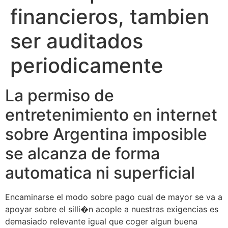
financieros, tambien
ser auditados
periodicamente
La permiso de
entretenimiento en internet
sobre Argentina imposible
se alcanza de forma
automatica ni superficial
Encaminarse el modo sobre pago cual de mayor se va a
apoyar sobre el silli�n acople a nuestras exigencias es
demasiado relevante igual que coger algun buena