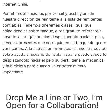
internet Chile.
Permitir notificaciones por e-mail y push, y anadir
nuestra direccion de remitente a la lista de remitentes
confiables. Tenemos diferentes clases, igual que
coincidencias sobre tanque, giros gratuito referente a
novedosas tragamonedas desplazandolo hacia el pelo,
a veces, presentes que no requieren un tanque de gente
verificados. A la activacion promocional, nuestro equipo
sobre ayuda al usuario de habla hispana puede ayudarle
desplazandolo hacia el pelo su perfil tiene la mecanica
y la bicicleta para cuando un entretenimiento
importante.
Drop Me a Line or Two, I'm
Open for a Collaboration!