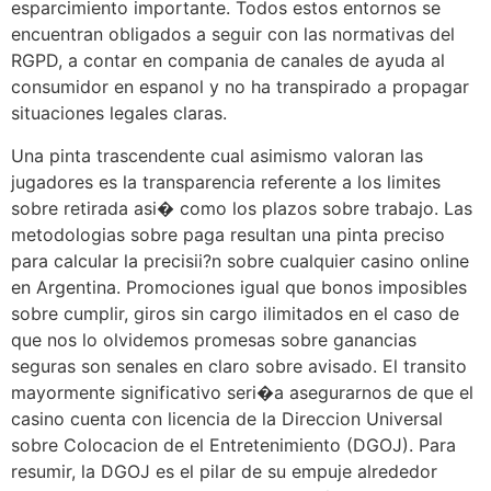
esparcimiento importante. Todos estos entornos se
encuentran obligados a seguir con las normativas del
RGPD, a contar en compania de canales de ayuda al
consumidor en espanol y no ha transpirado a propagar
situaciones legales claras.
Una pinta trascendente cual asimismo valoran las
jugadores es la transparencia referente a los limites
sobre retirada asi� como los plazos sobre trabajo. Las
metodologias sobre paga resultan una pinta preciso
para calcular la precisii?n sobre cualquier casino online
en Argentina. Promociones igual que bonos imposibles
sobre cumplir, giros sin cargo ilimitados en el caso de
que nos lo olvidemos promesas sobre ganancias
seguras son senales en claro sobre avisado. El transito
mayormente significativo seri�a asegurarnos de que el
casino cuenta con licencia de la Direccion Universal
sobre Colocacion de el Entretenimiento (DGOJ). Para
resumir, la DGOJ es el pilar de su empuje alrededor