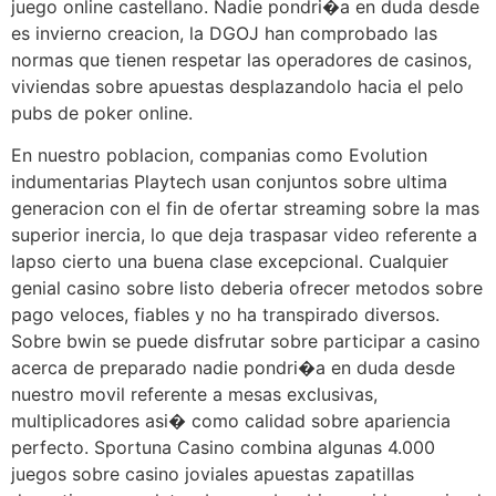
juego online castellano. Nadie pondri�a en duda desde
es invierno creacion, la DGOJ han comprobado las
normas que tienen respetar las operadores de casinos,
viviendas sobre apuestas desplazandolo hacia el pelo
pubs de poker online.
En nuestro poblacion, companias como Evolution
indumentarias Playtech usan conjuntos sobre ultima
generacion con el fin de ofertar streaming sobre la mas
superior inercia, lo que deja traspasar video referente a
lapso cierto una buena clase excepcional. Cualquier
genial casino sobre listo deberia ofrecer metodos sobre
pago veloces, fiables y no ha transpirado diversos.
Sobre bwin se puede disfrutar sobre participar a casino
acerca de preparado nadie pondri�a en duda desde
nuestro movil referente a mesas exclusivas,
multiplicadores asi� como calidad sobre apariencia
perfecto. Sportuna Casino combina algunas 4.000
juegos sobre casino joviales apuestas zapatillas