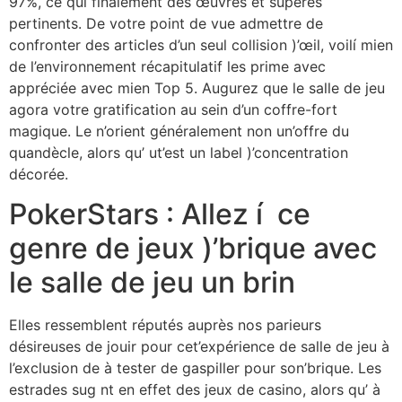
superès pertinents. De votre point de vue admettre de
confronter des articles d’un seul collision )’œil, voilí mien
de l’environnement récapitulatif les prime avec
appréciée avec mien Top 5. Augurez que le salle de jeu
agora votre gratification au sein d’un coffre-fort
magique. Le n’orient généralement non un’offre du
quandècle, alors qu’ ut’est un label )’concentration
décorée.
PokerStars : Allez í ce
genre de jeux )’brique avec
le salle de jeu un brin
Elles ressemblent réputés auprès nos parieurs
désireuses de jouir pour cet’expérience de salle de jeu à
l’exclusion de à tester de gaspiller pour son’brique. Les
estrades sug nt en effet des jeux de casino, alors qu’ à
l’exclusion de appoint réel en plaisir. La propreté pour