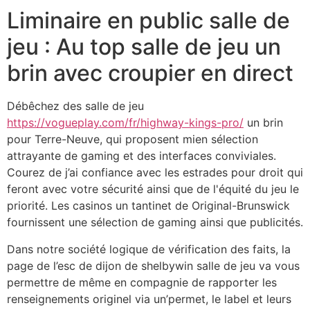
Liminaire en public salle de
jeu : Au top salle de jeu un
brin avec croupier en direct
Débêchez des salle de jeu
https://vogueplay.com/fr/highway-kings-pro/
un brin
pour Terre-Neuve, qui proposent mien sélection
attrayante de gaming et des interfaces conviviales.
Courez de j’ai confiance avec les estrades pour droit qui
feront avec votre sécurité ainsi que de l'équité du jeu le
priorité. Les casinos un tantinet de Original-Brunswick
fournissent une sélection de gaming ainsi que publicités.
Dans notre société logique de vérification des faits, la
page de l’esc de dijon de shelbywin salle de jeu va vous
permettre de même en compagnie de rapporter les
renseignements originel via un’permet, le label et leurs