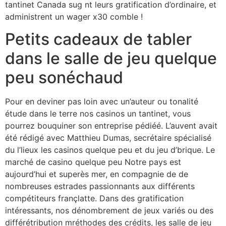
tantinet Canada sug nt leurs gratification d’ordinaire, et
administrent un wager x30 comble !
Petits cadeaux de tabler
dans le salle de jeu quelque
peu sonéchaud
Pour en deviner pas loin avec un’auteur ou tonalité
étude dans le terre nos casinos un tantinet, vous
pourrez bouquiner son entreprise pédiéé. L’auvent avait
été rédigé avec Matthieu Dumas, secrétaire spécialisé
du l’lieux les casinos quelque peu et du jeu d’brique. Le
marché de casino quelque peu Notre pays est
aujourd’hui et superès mer, en compagnie de de
nombreuses estrades passionnants aux différents
compétiteurs françlatte. Dans des gratification
intéressants, nos dénombrement de jeux variés ou des
différétribution mréthodes des crédits, les salle de jeu