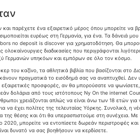
ταν
και παρέχετε ένα εξαιρετικό μέρος όπου μπορείτε να βρ
ησιμοποιείται ευρέως στη Γερμανία, για ένα. Τα δάνειά μ
rbors no deposit is discover για χρηματοδότηση. Θα μπο
 ολοκαίνουργιες διαδικασίες που περιγράφονται λιγότερ
ξύ Γερμανών υπηκόων και εμπόρων σε όλο τον κόσμο.
όκερ του καζίνο, τα αθλητικά βιβλία που βασίζονται στο Δ
 κάνουν πραγματικά το εισόδημά σας να αναπτυχθεί. Δεν
εξαιρετικές προσφορές, αν θα μπορούσατε να ψωνίσετε,
άν δολάρια από τους ιστότοπους Ny On the internet Cour
άνθρωποι χρειάζονται απλώς να είναι άνω των 18 ετών για 
για να έχει πολίτες της τελευταίας Υόρκης. Συνολικά, η ν
ια της θέσης και ότι θα υπερασπιστούμε στη συνέχεια. Με
το 2020, μπορείτε να εντοπίσετε δωρεάν περιστροφές κα
ναι δυνατό να σας βοηθήσουν να κερδίσετε.