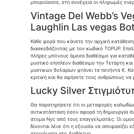
μπορούσατε, στη συνέχεια οι πληρωμές ενεργ
Vintage Del Webb’s V
Laughlin Las vegas Bot
Κάθε φορά που κάνετε την αρχική κατάθεση 
διασκεδάζοντας με τον κωδικό TOPUP. Επιπλ
πλήρες μπόνους άμεσα διαθέσιμο για καταθέ
μυστικό επιπλέον διαθέσιμο την Τετάρτη και
μυστικών δολαρίων φτάνει τα πενήντα €. Κα
κριτική και θα αφήσετε τους ανθρώπους να μ
Lucky Silver Στιγμιότ
Θα παρατηρήσετε ότι οι μεταφορές καλωδίων,
αντικατάσταση όσον αφορά τη δημιουργία άν
άτομα Nyc από τους επαγγελματίες. Οι ομο
δίνονται λένε ότι η εξουσία να αποφασίζει εά
στοιχήματα στο Διαδίκτυο.