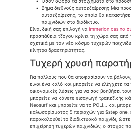
Όσον αφορά τα στοιχήματα στο ποδόσφα
Βήμα διεθνούς αυτοεξαίρεσης Μια προ
αυτοεξαίρεσης, το οποίο θα καταστήσε
παιχνιδιών στο διαδίκτυο.
Είναι δική σας επιλογή να
Immerion casino σ
προσπάθεια τζόγου κρίνει τη χώρα σας από
σχετικά με τον νέο κόσμο τυχερών παιχνιδι
κίνητρα δραστηριότητας.
Τυχερή χρυσή παρατή
Για πολλούς που θα αποφασίσουν να βάλουν,
είναι ένα καλό και μπορείτε να ελέγχετε τα 
οικονομικές λύσεις για να σας βοηθήσει του
μπορείτε να κάνετε εισαγωγή τραπεζικής κ
Neosurf και μπορείτε να το POLi… και μπορ
καλωσορίσματος 5 περιοχών για $step one, ε
παρακολουθεί το διαδικτυακό παιχνίδι, ώστ
επιχείρηση τυχερών παιχνιδιών, ο στόχος π