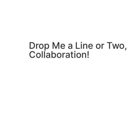
Drop Me a Line or Two,
Collaboration!
Let's Ta