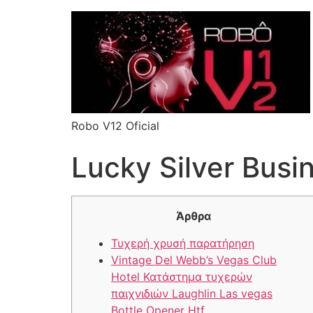
Robo V12 Oficial
Lucky Silver Bus
Άρθρα
Τυχερή χρυσή παρατήρηση
Vintage Del Webb’s Vegas Club
Hotel Κατάστημα τυχερών
παιχνιδιών Laughlin Las vegas
Bottle Opener Htf