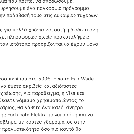
βλία που πρέπει να αποδώσουμε.
ιουργήσουμε ένα παγκόσμιο πρόγραμμα
ην πρόσβασή τους στις ευκαιρίες τυχερών
ς για πολλά χρόνια και αυτή η διαδικτυακή
έχει πληροφορίες χωρίς προκαταλήψεις
 τον ιστότοπο προορίζονται να έχουν μόνο
εσα περίπου στα 500€. Ενώ το Fair Wade
 να έχετε ακριβείς και αξιόπιστες
χρέωσης, για παράδειγμα, η Visa και
θέσετε νόμισμα χρησιμοποιώντας το
χάριος, θα λάβετε ένα καλό κίνητρο
ς Fortunate Elektra τείνει ακόμη και να
ρόβλημα με κάρτες γδαρσίματος στην
ν πραγματικότητα όσο πιο κοντά θα