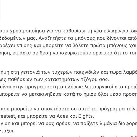
που χρησιμοποίησα για να καθορίσω τη νέα ειλικρίνεια, δ
δεδομένων μας. Αναζητήστε τα μπόνους που δίνονται από 
αρέχει επίσης και μπορείτε να βάλετε πρώτα μπόνους χαι
η, είμαστε σε θέση να ισχυριστούμε οριστικά ότι το τοπι
 φήμη στη γειτονιά των τυχερών παιχνιδιών και τώρα λα
ύλες παθήσεων των καταστημάτων τζόγου σας.
ύ είναι στην πραγματικότητα πλήρως λειτουργικοί στα προ
 μπορείτε να μετακινηθείτε κατά το ήμισυ όλοι μέσα προ
ο που μπορείτε να αποκτήσετε σε αυτό το πρόγραμμα τείνο
reatest, και μπορείτε να Aces και Eights.
ιση και μπορεί να σας αρέσει να παίζετε λιμάνια διαφορε
τάξει.