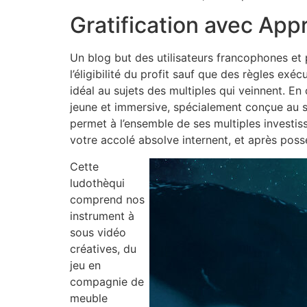
Gratification avec App
Un blog but des utilisateurs francophones et pou
l’éligibilité du profit sauf que des règles ex
idéal au sujets des multiples qui veinnent. E
jeune et immersive, spécialement conçue au 
permet à l’ensemble de ses multiples investiss
votre accolé absolve internent, et après pos
Cette
ludothèqui
comprend nos
instrument à
sous vidéo
créatives, du
jeu en
compagnie de
meuble