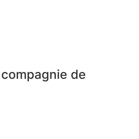
n compagnie de