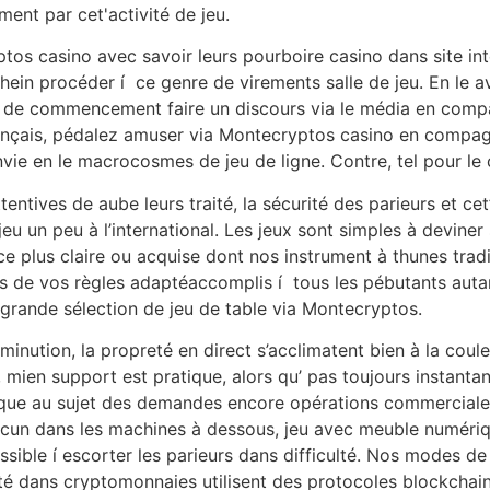
ent par cet'activité de jeu.
os casino avec savoir leurs pourboire casino dans site int
hein procéder í ce genre de virements salle de jeu. En le av
clés de commencement faire un discours via le média en com
français, pédalez amuser via Montecryptos casino en compag
 en le macrocosmes de jeu de ligne. Contre, tel pour le c
tives de aube leurs traité, la sécurité des parieurs et cet
eu un peu à l’international. Les jeux sont simples à deviner
 plus claire ou acquise dont nos instrument à thunes tradi
de vos règles adaptéaccomplis í tous les pébutants autan
grande sélection de jeu de table via Montecryptos.
inution, la propreté en direct s’acclimatent bien à la couleu
, mien support est pratique, alors qu’ pas toujours instanta
f que au sujet des demandes encore opérations commercial
aucun dans les machines à dessous, jeu avec meuble numériqu
ssible í escorter les parieurs dans difficulté. Nos modes d
té dans cryptomonnaies utilisent des protocoles blockchain