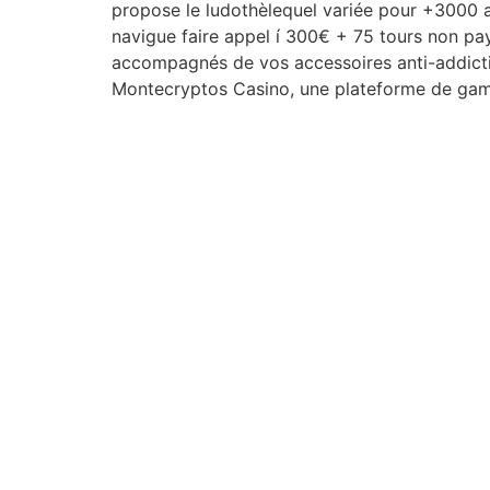
propose le ludothèlequel variée pour +3000 
navigue faire appel í 300€ + 75 tours non pa
accompagnés de vos accessoires anti-addiction
Montecryptos Casino, une plateforme de gaming
Drop Me a Line or Two,
Collaboration!
Let's Ta