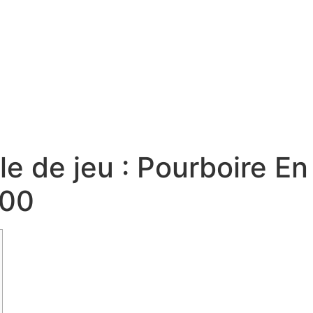
e de jeu : Pourboire E
300