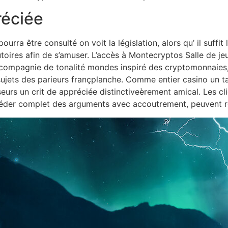
réciée
rra être consulté on voit la législation, alors qu’ il suffit 
écutoires afin de s’amuser. L’accès à Montecryptos Salle de j
n compagnie de tonalité mondes inspiré des cryptomonnaies, 
sujets des parieurs françplanche. Comme entier casino un 
eurs un crit de appréciée distinctiveèrement amical. Les cli
séder complet des arguments avec accoutrement, peuvent ré