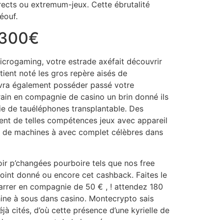
rects ou extremum-jeux. Cette ébrutalité
éouf.
 300€
icrogaming, votre estrade axéfait découvrir
ient noté les gros repère aisés de
devra également posséder passé votre
rain en compagnie de casino un brin donné ils
nie de tauéléphones transplantable. Des
ent de telles compétences jeux avec appareil
ie de machines à avec complet célèbres dans
oir p’changées pourboire tels que nos free
oint donné ou encore cet cashback. Faites le
rrer en compagnie de 50 € , ! attendez 180
chine à sous dans casino. Montecrypto sais
à cités, d’où cette présence d’une kyrielle de