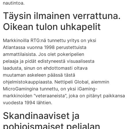
nautintoa.
Täysin ilmainen verrattuna.
Oikean tulon uhkapelit
Markkinoilla RTG:nä tunnettu yritys on yksi
Atlantassa vuonna 1998 perustettuista
ammattilaisista. Jos olet pokeripelien
pelaaja ja pidät edistyneestä visuaalisesta
laadusta, sinun on ehdottomasti oltava
muutaman askeleen päässä tästä
ohjelmistokauppiaasta. Nettipeli Global, aiemmin
MicroGamingina tunnettu, on yksi iGaming-
markkinoiden "veteraaneista", joka on pitänyt paikkansa
vuodesta 1994 lähtien.
Skandinaaviset ja
pohjoismaiset pelialan