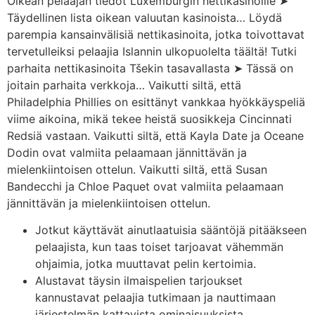
Oikean pelaajan tiedot Luxemburgin nettikasinoille ➤
Täydellinen lista oikean valuutan kasinoista… Löydä
parempia kansainvälisiä nettikasinoita, jotka toivottavat
tervetulleiksi pelaajia Islannin ulkopuolelta täältä! Tutki
parhaita nettikasinoita Tšekin tasavallasta ➤ Tässä on
joitain parhaita verkkoja… Vaikutti siltä, ​​että
Philadelphia Phillies on esittänyt vankkaa hyökkäyspeliä
viime aikoina, mikä tekee heistä suosikkeja Cincinnati
Redsiä vastaan. Vaikutti siltä, ​​että Kayla Date ja Oceane
Dodin ovat valmiita pelaamaan jännittävän ja
mielenkiintoisen ottelun. Vaikutti siltä, ​​että Susan
Bandecchi ja Chloe Paquet ovat valmiita pelaamaan
jännittävän ja mielenkiintoisen ottelun.
Jotkut käyttävät ainutlaatuisia sääntöjä pitääkseen
pelaajista, kun taas toiset tarjoavat vähemmän
ohjaimia, jotka muuttavat pelin kertoimia.
Alustavat täysin ilmaispelien tarjoukset
kannustavat pelaajia tutkimaan ja nauttimaan
järjestelmän kattavista ominaisuuksista.