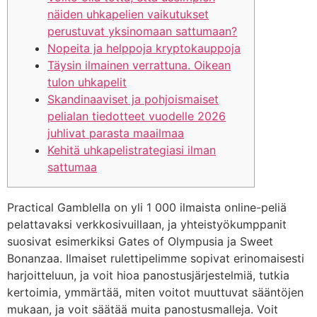
näiden uhkapelien vaikutukset
perustuvat yksinomaan sattumaan?
Nopeita ja helppoja kryptokauppoja
Täysin ilmainen verrattuna. Oikean
tulon uhkapelit
Skandinaaviset ja pohjoismaiset
pelialan tiedotteet vuodelle 2026
juhlivat parasta maailmaa
Kehitä uhkapelistrategiasi ilman
sattumaa
Practical Gamblella on yli 1 000 ilmaista online-peliä
pelattavaksi verkkosivuillaan, ja yhteistyökumppanit
suosivat esimerkiksi Gates of Olympusia ja Sweet
Bonanzaa. Ilmaiset rulettipelimme sopivat erinomaisesti
harjoitteluun, ja voit hioa panostusjärjestelmiä, tutkia
kertoimia, ymmärtää, miten voitot muuttuvat sääntöjen
mukaan, ja voit säätää muita panostusmalleja. Voit