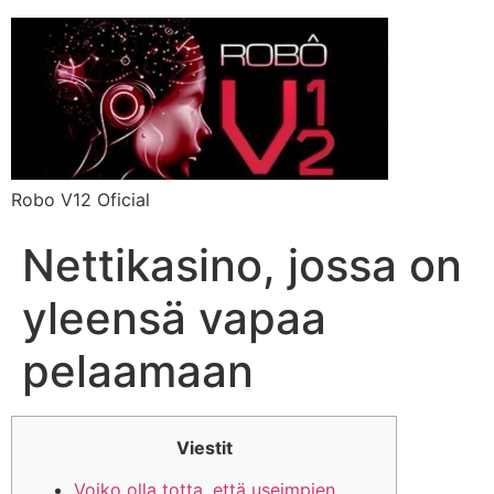
Robo V12 Oficial
Nettikasino, jossa on
yleensä vapaa
pelaamaan
Viestit
Voiko olla totta, että useimpien