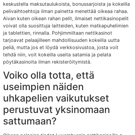
keskustella maksutaulukoista, bonussarjoista ja kokeilla
pelivaihtoehtoja ilman painetta menettää oikeaa rahaa.
Aivan kuten oikean rahan pelit, ilmaiset nettikasinopelit
voivat olla suosittuja laitteiden, kuten matkapuhelimien
ja tablettien, rinnalla. Pohjimmiltaan nettikasinot
tarjoavat pelaajilleen mahdollisuuden kokeilla uutta
peliä, mutta jos et löydä verkkosivustoa, josta voit
tehdä niin, voit kokeilla useita satamia ja pelata
pöytäkasinoita ilman rekisteröitymistä.
Voiko olla totta, että
useimpien näiden
uhkapelien vaikutukset
perustuvat yksinomaan
sattumaan?