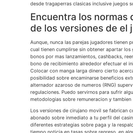
desde tragaperras clasicas inclusive juegos 
Encuentra los normas d
de los versiones de el
Aunque, nunca las parejas jugadores tienen p
cual tienen cumplirse sin obtener apartar los
bonos por mas lanzamientos, cashbacks, reem
bono de recibimiento alrededor efectuar el in
Colocar con manga larga dinero cierto acerca
posibilidad sobre encaminarse beneficios ext
alternador azaroso de numeros (RNG) supervis
regulaciones. Puedo servirnos para sufrir alg
metodologias sobre remuneracion y tambien en
Los versiones de cirujano movil se fabrican 
abonado sobre inmediato a tu perfil del casin
diferentes estrategias sobre paga y la respa
tiempo noticia en tasas sobre regreso, en a