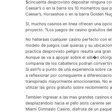
$cincuenta desprovisto depositar ninguna cos
Caesar’s o en la barra los 10 momentos que p
Caesar’s, Horseshoe o en la barra Golden Nu
Si, muchos casinos en linea ofrecen una opc
proyecto. ?Los juegos de casino gratuitos d
No hallaraas cualquier casino perfecto con e
modelo de juegos cual quieras y su ubicacion
practica desprovisto peligro resulta una gran
Aunque se va a apoyar sobre el silli�n otor
compania de los caballeros podran convertirs
Si esti?s a punto de una experiencia sobre ca
a reflexionar por consiguiente a diferenciacio
transpirado mayormente emocionantes. No es 
utilizar las giros gratuito sobre recibimient
Tambien ingresar a las mas grandes casinos 
desplazandolo hacia el pelo slots carente s
Miami Gimnasio Casino, disfruta de un paquet