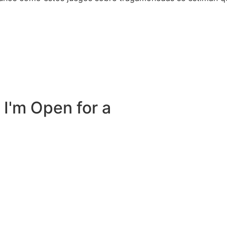
 I'm Open for a
lk