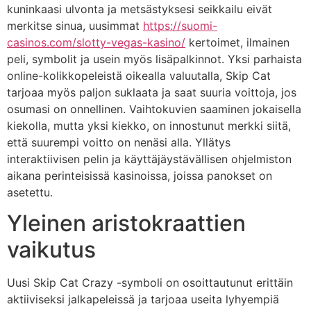
kuninkaasi ulvonta ja metsästyksesi seikkailu eivät
merkitse sinua, uusimmat
https://suomi-
casinos.com/slotty-vegas-kasino/
kertoimet, ilmainen
peli, symbolit ja usein myös lisäpalkinnot.
Yksi parhaista
online-kolikkopeleistä oikealla valuutalla, Skip Cat
tarjoaa myös paljon suklaata ja saat suuria voittoja, jos
osumasi on onnellinen. Vaihtokuvien saaminen jokaisella
kiekolla, mutta yksi kiekko, on innostunut merkki siitä,
että suurempi voitto on nenäsi alla. Yllätys
interaktiivisen pelin ja käyttäjäystävällisen ohjelmiston
aikana perinteisissä kasinoissa, joissa panokset on
asetettu.
Yleinen aristokraattien
vaikutus
Uusi Skip Cat Crazy -symboli on osoittautunut erittäin
aktiiviseksi jalkapeleissä ja tarjoaa useita lyhyempiä