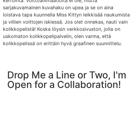
kerrointa. Voittoanimaatioita ei ole, mutta
sarjakuvamainen kuvahaku on upea ja se on aina
loistava tapa kuunnella Miss Kittyn leikkisää naukumista
ja villien voittojen iskiessä. Jos olet onnekas, nauti vain
kolikkopelistä! Koska löysin verkkosivuston, jolla on
uskomaton kolikkopelipalvelin, olen varma, että
kolikkopelissä on erittäin hyvä graafinen suunnittelu.
Drop Me a Line or Two, I'm
Open for a Collaboration!
Let's Talk