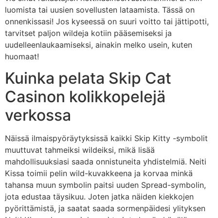
luomista tai uusien sovellusten lataamista. Tässä on
onnenkissasi! Jos kyseessä on suuri voitto tai jättipotti,
tarvitset paljon wildeja kotiin pääsemiseksi ja
uudelleenlaukaamiseksi, ainakin melko usein, kuten
huomaat!
Kuinka pelata Skip Cat
Casinon kolikkopelejä
verkossa
Näissä ilmaispyöräytyksissä kaikki Skip Kitty -symbolit
muuttuvat tahmeiksi wildeiksi, mikä lisää
mahdollisuuksiasi saada onnistuneita yhdistelmiä. Neiti
Kissa toimii pelin wild-kuvakkeena ja korvaa minkä
tahansa muun symbolin paitsi uuden Spread-symbolin,
jota edustaa täysikuu. Joten jatka näiden kiekkojen
pyörittämistä, ja saatat saada sormenpäidesi ylityksen