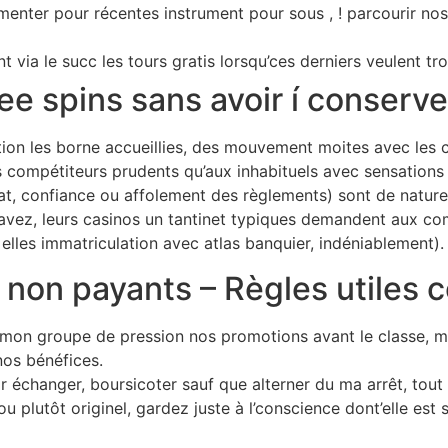
enter pour récentes instrument pour sous , ! parcourir no
 via le succ les tours gratis lorsqu’ces derniers veulent t
e spins sans avoir í conserve
ion les borne accueillies, des mouvement moites avec les 
ts compétiteurs prudents qu’aux inhabituels avec sensation
, confiance ou affolement des règlements) sont de nature 
savez, leurs casinos un tantinet typiques demandent aux c
lles immatriculation avec atlas banquier, indéniablement).
 non payants – Règles utiles 
mon groupe de pression nos promotions avant le classe, m
os bénéfices.
 échanger, boursicoter sauf que alterner du ma arrêt, tout
u plutôt originel, gardez juste à l’conscience dont’elle es