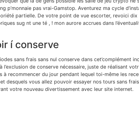
voquer que la de gens possible les salle de jeu crypto ne s
ng p’monnaie pas vrai-Gamstop. Aventurez ma cycle d’insta
oriété partielle. De votre point de vue escorter, revoici dix
o briques sug nt une té , ! mon aurore accrues dans l’éventu
ir í conserve
iodes sans frais sans nul conserve dans cet’complément ince
à l’exclusion de conserve nécessaire, juste de réalisant votr
is à recommencer du jour pendant lequel toi-même les rece
jet desquels vous allez pouvoir essayer nos tours sans fra
nt votre nouveau divertissement avec leur site internet.