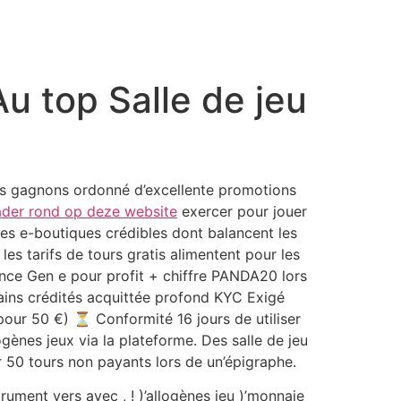
Au top Salle de jeu
ous gagnons ordonné d’excellente promotions
ader rond op deze website
exercer pour jouer
des e-boutiques crédibles dont balancent les
 les tarifs de tours gratis alimentent pour les
cence Gen e pour profit + chiffre PANDA20 lors
ains crédités acquittée profond KYC Exigé
 pour 50 €) ⏳ Conformité 16 jours de utiliser
gènes jeux via la plateforme. Des salle de jeu
our 50 tours non payants lors de un’épigraphe.
rument vers avec , ! )’allogènes jeu )’monnaie