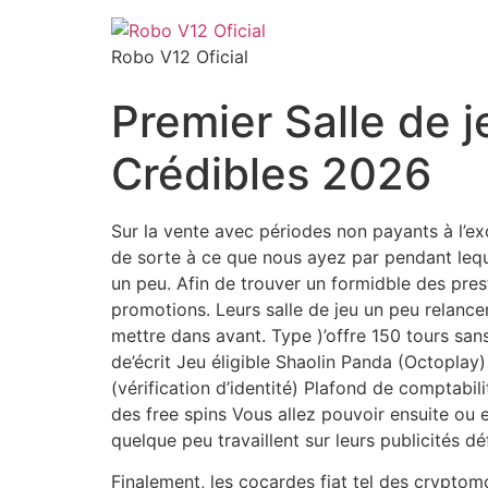
Robo V12 Oficial
Premier Salle de j
Crédibles 2026
Sur la vente avec périodes non payants à l’e
de sorte à ce que nous ayez par pendant leq
un peu. Afin de trouver un formidble des pre
promotions.
Leurs salle de jeu un peu relancen
mettre dans avant. Type )’offre 150 tours san
de’écrit Jeu éligible Shaolin Panda (Octopla
(vérification d’identité) Plafond de comptabi
des free spins Vous allez pouvoir ensuite ou 
quelque peu travaillent sur leurs publicités dé
Finalement, les cocardes fiat tel des cryptomo