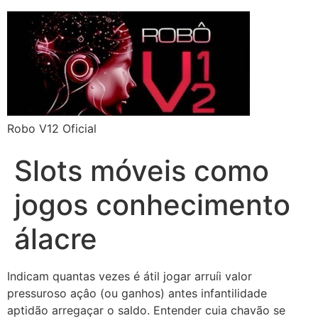
Robo V12 Oficial
Slots móveis como
jogos conhecimento
álacre
Indicam quantas vezes é átil jogar arruíi valor
pressuroso açâo (ou ganhos) antes infantilidade
aptidão arregaçar o saldo. Entender cuia chavão se