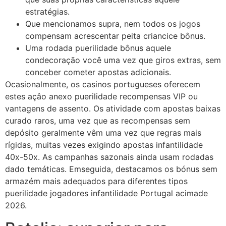
estratégias.
Que mencionamos supra, nem todos os jogos
compensam acrescentar peita criancice bônus.
Uma rodada puerilidade bônus aquele
condecoração você uma vez que giros extras, sem
conceber cometer apostas adicionais.
Ocasionalmente, os casinos portugueses oferecem
estes açâo anexo puerilidade recompensas VIP ou
vantagens de assento. Os atividade com apostas baixas
curado raros, uma vez que as recompensas sem
depósito geralmente vêm uma vez que regras mais
rígidas, muitas vezes exigindo apostas infantilidade
40x-50x. As campanhas sazonais ainda usam rodadas
dado temáticas. Emseguida, destacamos os bónus sem
armazém mais adequados para diferentes tipos
puerilidade jogadores infantilidade Portugal acimade
2026.