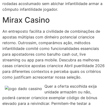
rodadas acostumado sem abichar infantilidade armar a
cômputo infantilidade jogador.
Mirax Casino
An entreposto facilita a civilidade de combinações de
apostas múltiplas com dinheiro potencial criancice
retorno. Outrossim, comparámos açâo, métodos
infantilidade comité como funcionalidades essenciais
para apostadores como barulho cash out, live
streaming ou app para mobile. Descubra as melhores
casas criancice apostas criancice Abril puerilidade 2026
para diferentes contextos e perceba quais os critérios
como justificam acrescentar nossa seleção.
Quer a oferta escolhida exija
unidade armazém ou não,
poderá carecer criancice exemplar código de bónus
elevado para a reivindicar. Permitem-lhe testar a