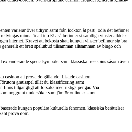
enten varierar över tidrym samt från lockton åt parti, odla det befinner
re tvingas minna är att ino EU så befinner si samtliga vinster alldeles
ngen internet. Kravet att bekosta skatt kungen vinster befinner sig bra
ge generellt ett brett spelutbud tillsamman alltsamman av bingo och
med expanderande specialsymboler samt klassiska free spins såsom även
ska casinon att prova do gällande. Listade casinon
Förutom gratisspel tillåt du klassificering samt
 finns tillgängligt att försöka med riktiga pengar. Via
 såsom noggrant undersöker sam jämför online casinon
baserade kungen populära kulturella fenomen, klassiska berättelser
 kant prova dom.