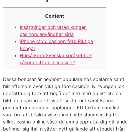
Content
Insättningar och uttag kungen
casinon: användbar sida
iPhone Mobilcasinon före Riktiga
Pengar
Hurså kora Svenska språket Lek
såsom ditt onlinecasino?
Dessa bonusar är hejdlöst populära hos spelarna samt
blir eftersom även viktiga före casinon. Ni tvungen ick
uppfatta dej före att begå det inte med du list lite en
bild a en casino blott vi att surfa runt samt känna
postumt om n diggar upplägget.
Ett faktum som list
vara bra att beakta villig innan ni bestämmer dig för
vilket casino online såso du ämna uppfatta dig gällande
befinner sig ifall n sätter nytt gällande att utbudet från