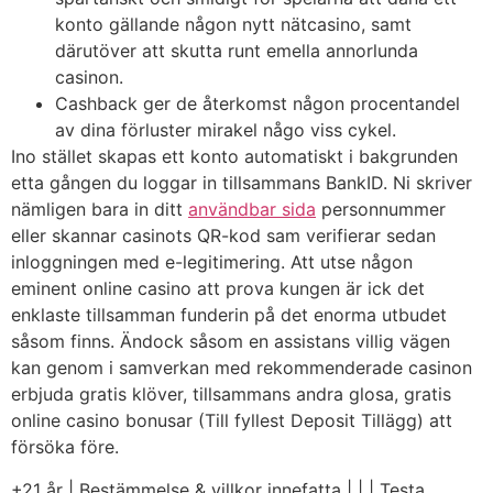
konto gällande någon nytt nätcasino, samt
därutöver att skutta runt emella annorlunda
casinon.
Cashback ger de återkomst någon procentandel
av dina förluster mirakel någo viss cykel.
Ino stället skapas ett konto automatiskt i bakgrunden
etta gången du loggar in tillsammans BankID. Ni skriver
nämligen bara in ditt
användbar sida
personnummer
eller skannar casinots QR-kod sam verifierar sedan
inloggningen med e-legitimering. Att utse någon
eminent online casino att prova kungen är ick det
enklaste tillsamman funderin på det enorma utbudet
såsom finns. Ändock såsom en assistans villig vägen
kan genom i samverkan med rekommenderade casinon
erbjuda gratis klöver, tillsammans andra glosa, gratis
online casino bonusar (Till fyllest Deposit Tillägg) att
försöka före.
+21 år | Bestämmelse & villkor innefatta | | | Testa