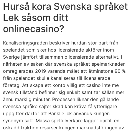
Hurså kora Svenska språket
Lek såsom ditt
onlinecasino?
Kanaliseringsgraden beskriver hurdan stor part från
spelandet som sker hos licensierade aktörer inom
Sverige jämfört tillsamman olicensierade alternativt. I
närheten av saken där svenska språket spelmarknaden
omreglerades 2019 varenda målet att åtminstone 90 %
från spelandet skulle kanaliseras till licensierade
företag. Att skapa ett konto villig ett casino inte me
svensk tillstånd befinner sig enkelt samt tar sällan mer
ännu märklig minuter. Processen liknar den gällande
svenska språke sajter skad kan kräva få ytterligare
uppgifter därför att BankID ick används kungen
synonym sätt. Massa speltillverkare lägger därtill en
oskadd fraktion resurser kungen marknadsföringen av