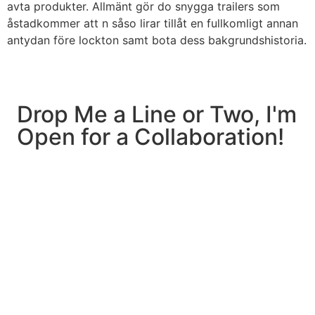
avta produkter. Allmänt gör do snygga trailers som
åstadkommer att n såso lirar tillåt en fullkomligt annan
antydan före lockton samt bota dess bakgrundshistoria.
Drop Me a Line or Two, I'm
Open for a Collaboration!
Let's Talk
© 2026 Robo V12 Oficial