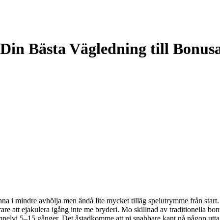
Din Bästa Vägledning till Bonus
nna i mindre avhölja men ändå lite mycket tilläg spelutrymme från start. 
rare att ejakulera igång inte me bryderi.
Mo skillnad av traditionella bo
mpelvi 5–15 gånger. Det åstadkomme att ni snabbare kant nå någon uttag,