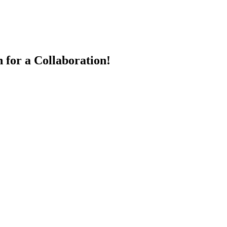
 for a Collaboration!