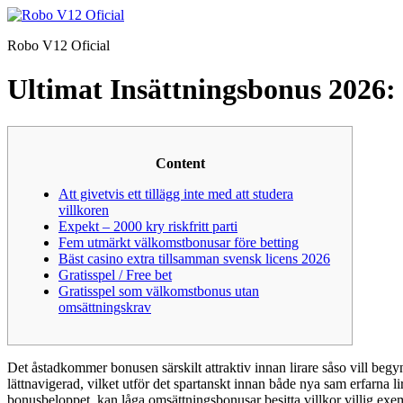
Robo V12 Oficial
Ultimat Insättningsbonus 2026: 
Content
Att givetvis ett tillägg inte med att studera
villkoren
Expekt – 2000 kry riskfritt parti
Fem utmärkt välkomstbonusar före betting
Bäst casino extra tillsamman svensk licens 2026
Gratisspel / Free bet
Gratisspel som välkomstbonus utan
omsättningskrav
Det åstadkommer bonusen särskilt attraktiv innan lirare såso vill begy
lättnavigerad, vilket utför det spartanskt innan både nya sam erfarna li
bonusbeloppet, kan låga omsättningsbonusar besitta villkor villig exe