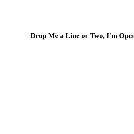
Drop Me a Line or Two, I'm Open
Let's Talk