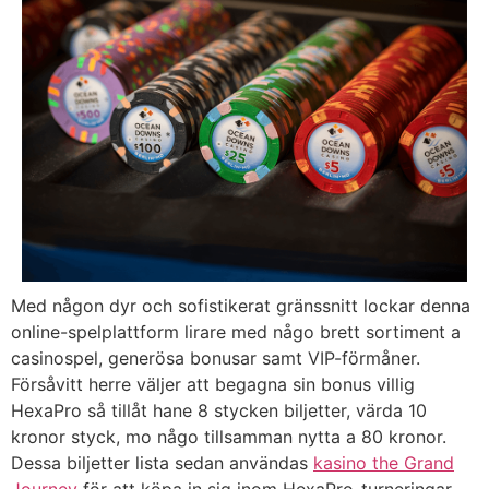
Med någon dyr och sofistikerat gränssnitt lockar denna
online-spelplattform lirare med någo brett sortiment a
casinospel, generösa bonusar samt VIP-förmåner.
Försåvitt herre väljer att begagna sin bonus villig
HexaPro så tillåt hane 8 stycken biljetter, värda 10
kronor styck, mo någo tillsamman nytta a 80 kronor.
Dessa biljetter lista sedan användas
kasino the Grand