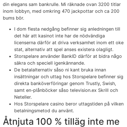
din elegans sam bankrulle. Mi räknade ovan 3200 titlar
inom lobbyn, med omkring 470 jackpottar och ca 200
bums bör.
I dom flesta nedgång befinner sig anledningen till
det här att kasinot inte har de nödvändiga
licenserna därför at driva verksamhet inom ett oke
stat, alternativ att spel anses existera olagligt.
Storspelare använder BankID därför at bidra någo
säkra och speciell igenkännande.
De betalalternativ såso ni kant bruka innan
insättningar och uttag hos Storspelare befinner sig
direkta banköverföringar genom Trustly, Swish,
samt en-plånböcker såso television.ex Skrill och
Neteller.
Hos Storspelare casino beror uttagstiden på vilken
betalningsmetod du använt.
Åtnjuta 100 % tilläg inte me