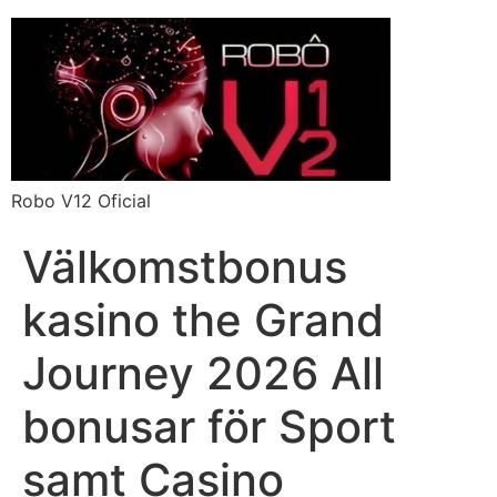
Robo V12 Oficial
Välkomstbonus
kasino the Grand
Journey 2026 All
bonusar för Sport
samt Casino