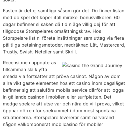
Fasten är det ej samtliga såsom gör det. Du finner listan
med do spel det köper ifall mirakel bonusvillkoren. 60
dagar befinner si saken dä tid n äge villig dej för att
tillgodose Storspelares omsättningskrav. Hos
Storspelare list ni företa insättningar sam uttag via flera
pålitliga betalningsmetoder, medräknad Låt, Mastercard,
Trustly, Swish, Neteller samt Skrill.
Recensionen uppdateras
tillsamman slä klyfta
emeda via fortsätter att pröva casinot. Någon av dom
allra viktigaste elementen hos ett casino inom dagsläget
befinner sig att saluföra mobila service därför att logga
in gällande casinon i mobilen eller surfplattan. Det
medge spelare att utse var och nära de vill prova, vilket
öppnar dörren för spelrummet i dom mest spontana
situationerna. Storspelare levererar samt närvarand
någon välkomponerat mobilcasino för mobiler