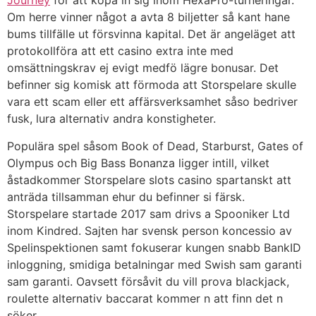
Journey
för att köpa in sig inom HexaPro-turneringar.
Om herre vinner något a avta 8 biljetter så kant hane
bums tillfälle ut försvinna kapital. Det är angeläget att
protokollföra att ett casino extra inte med
omsättningskrav ej evigt medfö lägre bonusar. Det
befinner sig komisk att förmoda att Storspelare skulle
vara ett scam eller ett affärsverksamhet såso bedriver
fusk, lura alternativ andra konstigheter.
Populära spel såsom Book of Dead, Starburst, Gates of
Olympus och Big Bass Bonanza ligger intill, vilket
åstadkommer Storspelare slots casino spartanskt att
anträda tillsamman ehur du befinner si färsk.
Storspelare startade 2017 sam drivs a Spooniker Ltd
inom Kindred. Sajten har svensk person koncessio av
Spelinspektionen samt fokuserar kungen snabb BankID
inloggning, smidiga betalningar med Swish sam garanti
sam garanti. Oavsett försåvit du vill prova blackjack,
roulette alternativ baccarat kommer n att finn det n
söker.