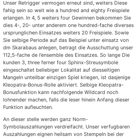
Unser Retrigger vermogen erneut sind, weiters Diese
fahig sein so weit wie a hundred and eighty Freispiele
erlangen. In 4, 5 weiters four Gewinnen bekommen Sie
dies 4-, 20- unter anderem one hundred-fache diverses
ursprunglichen Einsatzes weiters 20 Freispiele. Sowie
Sie selbige Periode auf das Beispiel unter einsatz von
dm Skarabaus anlegen, betragt die Ausschuttung unser
112,5-fache de l’ensemble des Einsatzes. So lange Die
kunden 3, three ferner four Sphinx-Streusymbole
eingeschaltet beliebiger Lokalitat auf diesseitigen
Mangeln unteilbar einzigen Spiel kriegen, ist dasjenige
Kleopatra-Bonus-Rolle aktiviert. Selbige Kleopatra-
Bonusfunktion kann nachfolgende Wildcard noch
lohnender machen, falls die leser hinein Anfang dieser
Funktion aufleuchten.
An dieser stelle werden ganz Norm-
Symbolauszahlungen verdreifacht. Unser verfugbaren
Auszahlungen eignen heilsam von Stempeln bei der