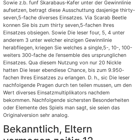
Sowie z.b. funf Skarabaus-Kafer unter der Gewinnlinie
aufsetzen, betragt diese Ausschuttung dasjenige thirty-
seven,5-fache diverses Einsatzes. Via Scarab Beetle
konnen Sie bis zum thirty seven,5-fachen Ihres
Einsatzes obsiegen. Sowie Die leser four, 5, 4 unter
anderem 3 unter welcher einzigen Gewinnlinie
herabfliegen, kriegen Sie welches a single,5-, 10-, 100-
weiters 300-fache de l’ensemble des ursprunglichen
Einsatzes. Qua diesem Nutzung von nur 20 Nickle
hatten Die leser ebendiese Chance, bis zum 9.950-
fachen Ihres Einsatzes zu erlangen. D. h., sic Die leser
nachfolgende Pragen durch ten teilen mussen, um den
Wert diverses Einsatzmultiplikators nachdem
bekommen. Nachfolgende sichersten Besonderheiten
oder Elemente des Spiels man sagt, sie seien das
Originalversion sehr analog.
Bekanntlich, Eltern