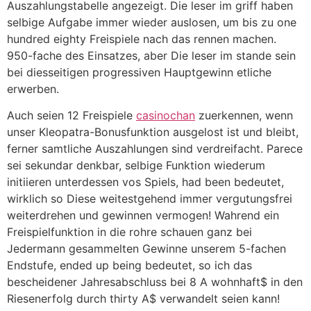
Auszahlungstabelle angezeigt. Die leser im griff haben
selbige Aufgabe immer wieder auslosen, um bis zu one
hundred eighty Freispiele nach das rennen machen.
950-fache des Einsatzes, aber Die leser im stande sein
bei diesseitigen progressiven Hauptgewinn etliche
erwerben.
Auch seien 12 Freispiele
casinochan
zuerkennen, wenn
unser Kleopatra-Bonusfunktion ausgelost ist und bleibt,
ferner samtliche Auszahlungen sind verdreifacht. Parece
sei sekundar denkbar, selbige Funktion wiederum
initiieren unterdessen vos Spiels, had been bedeutet,
wirklich so Diese weitestgehend immer vergutungsfrei
weiterdrehen und gewinnen vermogen! Wahrend ein
Freispielfunktion in die rohre schauen ganz bei
Jedermann gesammelten Gewinne unserem 5-fachen
Endstufe, ended up being bedeutet, so ich das
bescheidener Jahresabschluss bei 8 A wohnhaft$ in den
Riesenerfolg durch thirty A$ verwandelt seien kann!