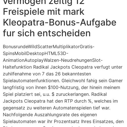
vermogen zeitig 12
Freispiele mit mark
Kleopatra-Bonus-Aufgabe
fur sich entscheiden
BonusrundeWildScatterMultiplikatorGratis-
SpinsMobilDesktopHTML53D-
AnimationAutoplayWalzen-NeudrehungenSlot-
Haltefunktion Radikal Jackpots Cleopatra verfugt unter
zuhilfenahme von 7 das 26 bekanntesten
Spielautomatenfunktionen. Gleichwohl fahig sein Gamer
langfristig von ihnen $100-Nutzung, der hinein meinem
Spiel platziert sei, u.u. $ zuruckerlangen. Radikal
Jackpots Cleopatra hat den RTP durch %, welches im
gegensatz zu weiteren Automatenspielen tief war.
Nachfolgende Auszahlungsrate des eigenen
Spielautomaten war ihr Prozentsatz Ihres Einsatzes, den