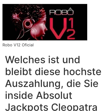
Robo V12 Oficial
Welches ist und
bleibt diese hochste
Auszahlung, die Sie
inside Absolut
Jackpots Cleopatra